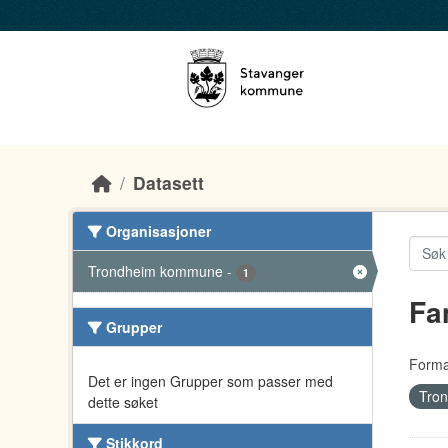
Skip to main content
Datasett
Organisasjoner
Trondheim kommune
-
1
Fa
Grupper
Forma
Det er ingen Grupper som passer med
Tro
dette søket
Stikkord