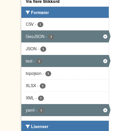
Vis flere Stikkord
Formater
CSV
-
1
GeoJSON
-
1
JSON
-
1
text
-
1
topojson
-
1
XLSX
-
1
XML
-
1
yaml
-
1
Lisenser