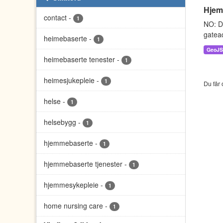
Hjem
contact
-
1
NO: D
gatead
heimebaserte
-
1
GeoJ
heimebaserte tenester
-
1
heimesjukepleie
-
1
Du får 
helse
-
1
helsebygg
-
1
hjemmebaserte
-
1
hjemmebaserte tjenester
-
1
hjemmesykepleie
-
1
home nursing care
-
1