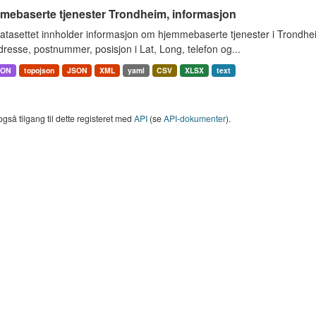
mebaserte tjenester Trondheim, informasjon
atasettet innholder informasjon om hjemmebaserte tjenester i Trondh
resse, postnummer, posisjon i Lat, Long, telefon og...
SON
topojson
JSON
XML
yaml
CSV
XLSX
text
også tilgang til dette registeret med
API
(se
API-dokumenter
).