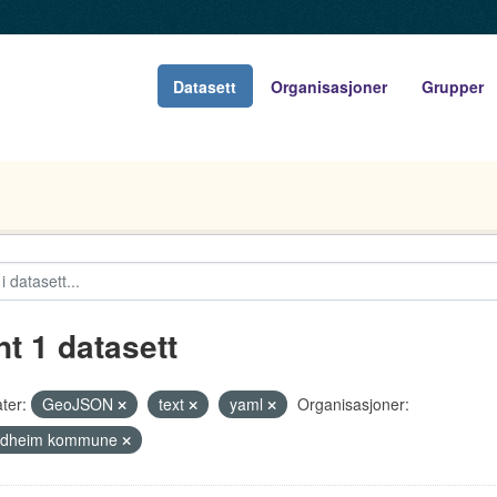
Datasett
Organisasjoner
Grupper
nt 1 datasett
ter:
GeoJSON
text
yaml
Organisasjoner:
ndheim kommune