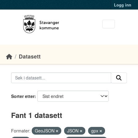
Skip to main content
Logg inn
Datasett
Sorter etter
Fant 1 datasett
Formater:
GeoJSON
JSON
gpx