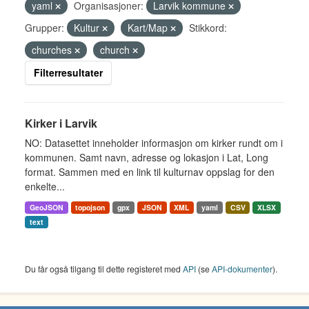
yaml
Organisasjoner:
Larvik kommune
Grupper:
Kultur
Kart/Map
Stikkord:
churches
church
Filterresultater
Kirker i Larvik
NO: Datasettet inneholder informasjon om kirker rundt om i
kommunen. Samt navn, adresse og lokasjon i Lat, Long
format. Sammen med en link til kulturnav oppslag for den
enkelte...
GeoJSON
topojson
gpx
JSON
XML
yaml
CSV
XLSX
text
Du får også tilgang til dette registeret med
API
(se
API-dokumenter
).