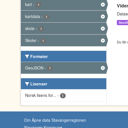
kart
-
Vide
1
Datas
kartdata
-
1
GeoJ
skole
-
1
Skoler
-
1
Du får 
Formater
GeoJSON
-
1
Lisenser
Norsk lisens for...
-
1
Om Åpne data Stavangerregionen
Stavanger Kommune