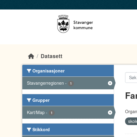
Skip to main content
Datasett
Organisasjoner
Stavangerregionen
-
1
Fa
Grupper
Organ
Kart/Map
-
1
sko
Stikkord