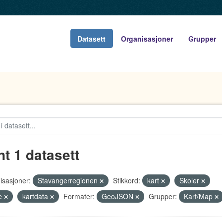
Datasett
Organisasjoner
Grupper
nt 1 datasett
isasjoner:
Stavangerregionen
Stikkord:
kart
Skoler
le
kartdata
Formater:
GeoJSON
Grupper:
Kart/Map