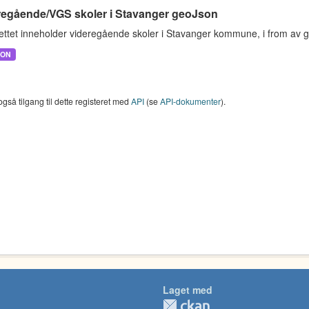
regående/VGS skoler i Stavanger geoJson
ettet inneholder videregående skoler i Stavanger kommune, i from av 
SON
også tilgang til dette registeret med
API
(se
API-dokumenter
).
Laget med