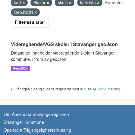
kart
Skoler
skole
kartdata
Formater:
GeoJSON
Filterresultater
Videregående/VGS skoler i Stavanger geoJson
Datasettet inneholder videregående skoler i Stavanger
kommune, i from av geoJson
GeoJSON
Du får også tilgang til dette registeret med
API
(se
API-dokumenter
).
Om Åpne data Stavangerregionen
Stavanger Kommune
Opencom Tilgjengelighetserklæring