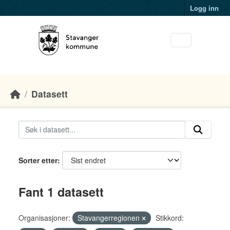
Skip to main content
Logg inn
Datasett
Sorter etter
Fant 1 datasett
Organisasjoner:
Stavangerregionen
Stikkord: