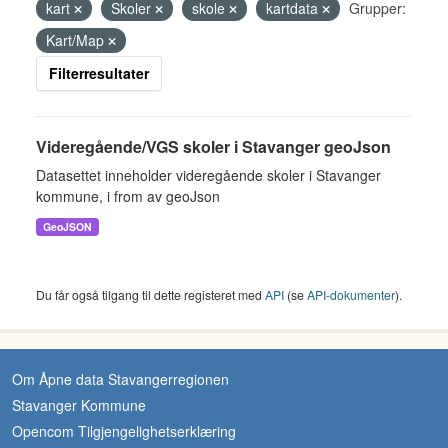
kart
Skoler
skole
kartdata
Grupper:
Kart/Map
Filterresultater
Videregående/VGS skoler i Stavanger geoJson
Datasettet inneholder videregående skoler i Stavanger
kommune, i from av geoJson
GeoJSON
Du får også tilgang til dette registeret med
API
(se
API-dokumenter
).
Om Åpne data Stavangerregionen
Stavanger Kommune
Opencom Tilgjengelighetserklæring