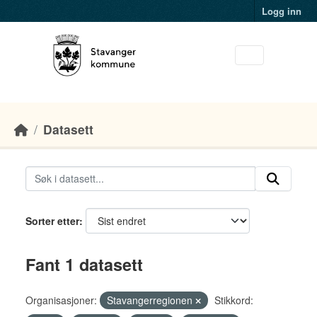
Skip to main content
Logg inn
Datasett
Sorter etter
Fant 1 datasett
Organisasjoner:
Stavangerregionen
Stikkord: