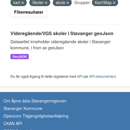
kart
Skoler
skole
Grupper:
Kart/Map
Filterresultater
Videregående/VGS skoler i Stavanger geoJson
Datasettet inneholder videregående skoler i Stavanger
kommune, i from av geoJson
GeoJSON
Du får også tilgang til dette registeret med
API
(se
API-dokumenter
).
Om Åpne data Stavangerregionen
Stavanger Kommune
Opencom Tilgjengelighetserklæring
CKAN API