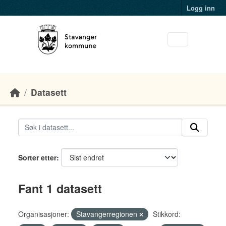
Skip to main content
Logg inn
Datasett
Sorter etter
Fant 1 datasett
Organisasjoner:
Stavangerregionen
Stikkord: