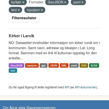
kyrkjer
Formater:
GeoJSON
yaml
text
topojson
Filterresultater
Kirker i Larvik
NO: Datasettet inneholder informasjon om kirker rundt om i
kommunen. Samt navn, adresse og lokasjon i Lat, Long
format. Sammen med en link til kulturnav oppslag for den
enkelte...
GeoJSON
topojson
gpx
JSON
XML
yaml
CSV
XLSX
text
Du får også tilgang til dette registeret med
API
(se
API-dokumenter
).
Om Åpne data Stavangerregionen