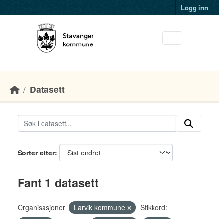
Skip to main content
Logg inn
Datasett
Sorter etter
Fant 1 datasett
Organisasjoner:
Larvik kommune
Stikkord: