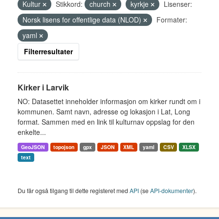
Kultur
Stikkord:
church
kyrkje
Lisenser:
Norsk lisens for offentlige data (NLOD)
Formater:
yaml
Filterresultater
Kirker i Larvik
NO: Datasettet inneholder informasjon om kirker rundt om i
kommunen. Samt navn, adresse og lokasjon i Lat, Long
format. Sammen med en link til kulturnav oppslag for den
enkelte...
GeoJSON
topojson
gpx
JSON
XML
yaml
CSV
XLSX
text
Du får også tilgang til dette registeret med
API
(se
API-dokumenter
).