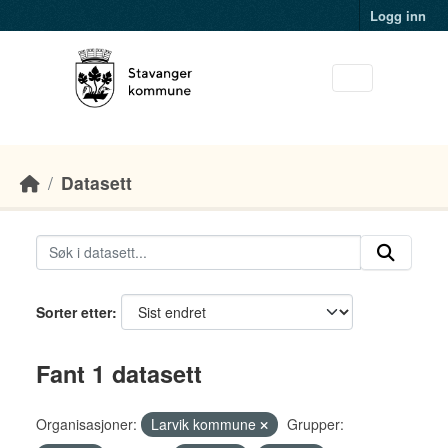
Skip to main content
Logg inn
Datasett
Sorter etter
Fant 1 datasett
Organisasjoner:
Larvik kommune
Grupper: