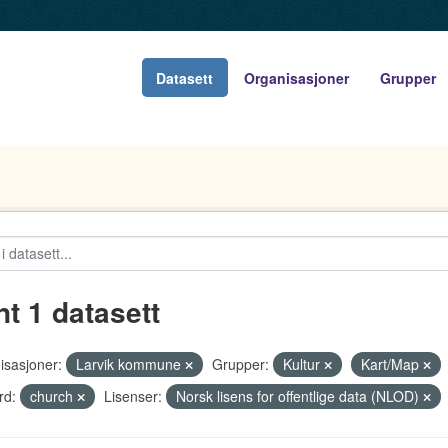
Datasett
Organisasjoner
Grupper
nt 1 datasett
isasjoner:
Larvik kommune
Grupper:
Kultur
Kart/Map
rd:
church
Lisenser:
Norsk lisens for offentlige data (NLOD)