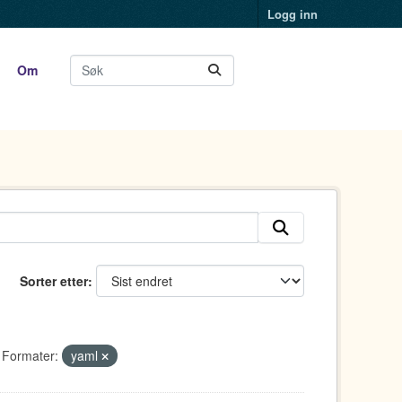
Logg inn
Om
Sorter etter
Formater:
yaml