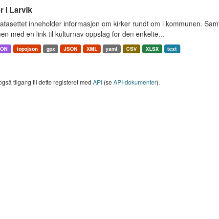
r i Larvik
tasettet inneholder informasjon om kirker rundt om i kommunen. Samt 
 med en link til kulturnav oppslag for den enkelte...
SON
topojson
gpx
JSON
XML
yaml
CSV
XLSX
text
også tilgang til dette registeret med
API
(se
API-dokumenter
).