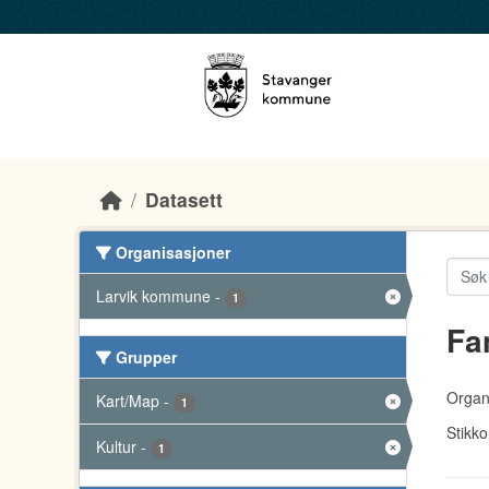
Skip to main content
Datasett
Organisasjoner
Larvik kommune
-
1
Fa
Grupper
Organ
Kart/Map
-
1
Stikko
Kultur
-
1