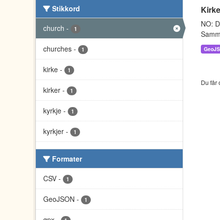
Stikkord
Kirke
NO: Da
church
-
1
Sammen
churches
-
GeoJ
1
kirke
-
1
Du får 
kirker
-
1
kyrkje
-
1
kyrkjer
-
1
Formater
CSV
-
1
GeoJSON
-
1
gpx
-