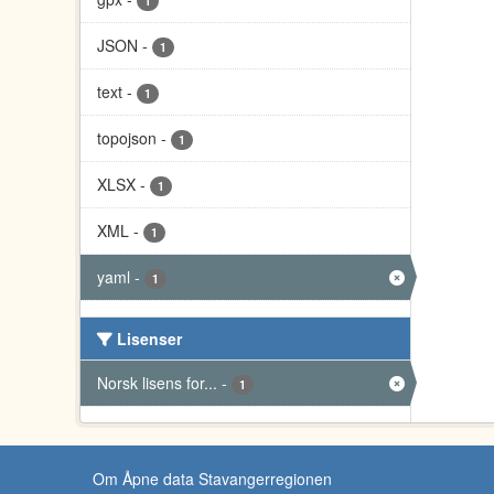
1
JSON
-
1
text
-
1
topojson
-
1
XLSX
-
1
XML
-
1
yaml
-
1
Lisenser
Norsk lisens for...
-
1
Om Åpne data Stavangerregionen