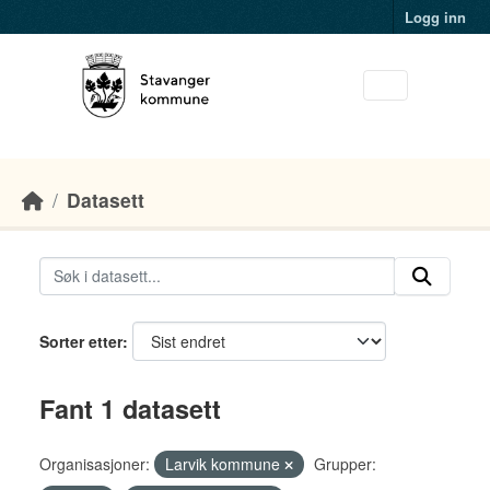
Skip to main content
Logg inn
Datasett
Sorter etter
Fant 1 datasett
Organisasjoner:
Larvik kommune
Grupper: